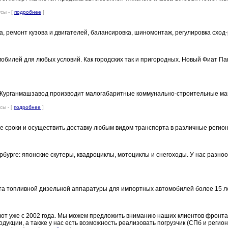
сы - [
подробнее
]
, ремонт кузова и двигателей, балансировка, шиномонтаж, регулировка сход-р
мобилей для любых условий. Как городских так и пригородных. Новый Фиат
 Курганмашзавод производит малогабаритные коммунально-строительные маши
сы - [
подробнее
]
 сроки и осуществить доставку любым видом транспорта в различные регион
урге: японские скутеры, квадроциклы, мотоциклы и снегоходы. У нас разноо
та топливной дизельной аппаратуры для импортных автомобилей более 15 ле
т уже с 2002 года. Мы можем предложить вниманию наших клиентов фронтал
укции, а также у нас есть возможность реализовать погрузчик (СПб и регион