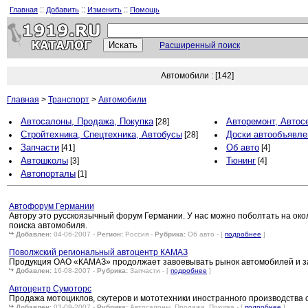
::
::
::
Главная
Добавить
Изменить
Помощь
Расширенный поиск
Автомобили : [142]
Главная
>
Транспорт
>
Автомобили
Автосалоны, Продажа, Покупка
Авторемонт, Автос
[28]
Стройтехника, Спецтехника, Автобусы
Доски автообъявле
[28]
Запчасти
Об авто
[41]
[4]
Автошколы
Тюнинг
[3]
[4]
Автопорталы
[1]
Автофорум Германии
Автору это русскоязычный форум Германии. У нас можно поболтать на окол
поиска автомобиля.
Добавлен:
04-06-2007 -
Регион:
Россия -
Рубрика:
Об авто - [
подробнее
]
Поволжский региональный автоцентр КАМАЗ
Продукция ОАО «КАМАЗ» продолжает завоевывать рынок автомобилей и за
Добавлен:
16-08-2007 -
Рубрика:
Запчасти - [
подробнее
]
Автоцентр Сумоторс
Продажа мотоциклов, скутеров и мототехники иностранного производства с
Добавлен:
03-09-2007 -
Рубрика:
Автосалоны, Продажа, Покупка - [
подробнее
]