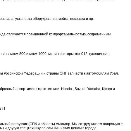
азвала, установка оборудования, мойка, покраска и пр.
 Панда отличается повышенной комфортабельностью, современным
ны мксм-800 и мксм-1000, мини-тракторы кмз-012, гусеничные
ы Российской Федерации и страны СНГ запчасти к автомобилям Урал.
бразный ассортимент мототехники: Honda , Suzuki, Yamaha, Kimco и
т !
ьный погрузчик (СПб и область) Амкодор. Мы сотрудничаем напрямую с
ы) и другую спецтехнику по самым низким ценам в городе.