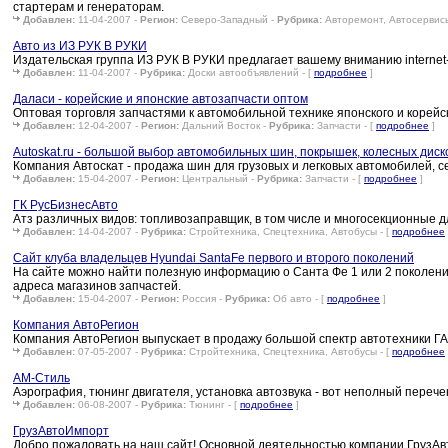
стартерам и генераторам.
Добавлен:
11-04-2007 -
Регион:
Северо-Западный -
Рубрика:
Авторемонт, Автосервисы
Авто из ИЗ РУК В РУКИ
Издательская группа ИЗ РУК В РУКИ предлагает вашему вниманию interne
Добавлен:
11-04-2007 -
Рубрика:
Доски автообъявлений - [
подробнее
]
Даласи - корейские и японские автозапчасти оптом
Оптовая торговля запчастями к автомобильной технике японского и корей
Добавлен:
12-04-2007 -
Регион:
Дальний Восток -
Рубрика:
Запчасти - [
подробнее
]
Autoskat.ru - большой выбор автомобильных шин, покрышек, колесных диск
Компания Автоскат - продажа шин для грузовых и легковых автомобилей, с
Добавлен:
15-04-2007 -
Регион:
Центральный -
Рубрика:
Запчасти - [
подробнее
]
ГК РусБизнесАвто
Атз различных видов: топливозаправщик, в том числе и многосекционные 
Добавлен:
14-04-2007 -
Рубрика:
Стройтехника, Спецтехника, Автобусы - [
подробнее
Сайт клуба владельцев Hyundai SantaFe первого и второго поколений
На сайте можно найти полезную информацию о Санта Фе 1 или 2 поколени
адреса магазинов запчастей.
Добавлен:
15-04-2007 -
Регион:
Россия -
Рубрика:
Об авто - [
подробнее
]
Компания АвтоРегион
Компания АвтоРегион выпускает в продажу большой спектр автотехники ГАЗ
Добавлен:
07-05-2007 -
Рубрика:
Стройтехника, Спецтехника, Автобусы - [
подробнее
АМ-Стиль
Аэрография, тюнинг двигателя, установка автозвука - вот неполный перечен
Добавлен:
06-08-2007 -
Рубрика:
Тюнинг - [
подробнее
]
ГрузАвтоИмпорт
Добро пожаловать на наш сайт! Основной деятельностью компании ГрузА