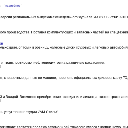
 - [
подробнее
]
t-версии региональных выпусков еженедельного журнала ИЗ РУК В РУКИ АВТО
ского производства. Поставка комплектующих и запасных частей на спецтехн
ов
ельхозшин, оптом и в розницу, колесные диски грузовых и легковых автомоби
для транспортировки нефтепродуктов на различные расстояния.
]
я, справочные данные по машине, перечень официальных дилеров, карту ТО
 и Валдай. Возможно приобретение в кредит или лизинг, а также страховани
]
ь услуг тюнинг-студии \"АМ-Стиль\".
втоИмпорт является продажа автомобилей тяжелого класса Sinotruk Howo. 