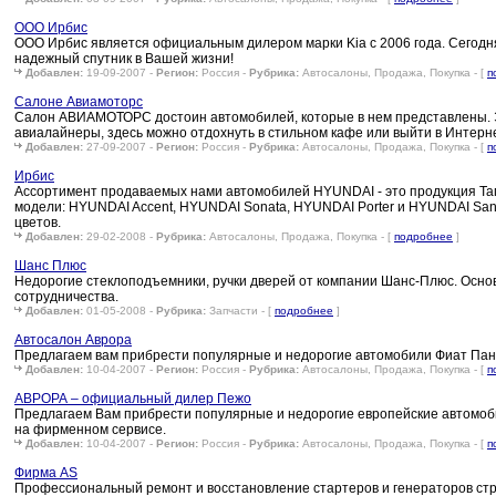
ООО Ирбис
ООО Ирбис является официальным дилером марки Kia с 2006 года. Сегодня
надежный спутник в Вашей жизни!
Добавлен:
19-09-2007 -
Регион:
Россия -
Рубрика:
Автосалоны, Продажа, Покупка - [
п
Салоне Авиамоторс
Салон АВИАМОТОРС достоин автомобилей, которые в нем представлены. Это
авиалайнеры, здесь можно отдохнуть в стильном кафе или выйти в Интерн
Добавлен:
27-09-2007 -
Регион:
Россия -
Рубрика:
Автосалоны, Продажа, Покупка - [
п
Ирбис
Ассортимент продаваемых нами автомобилей HYUNDAI - это продукция Таг
модели: HYUNDAI Accent, HYUNDAI Sonata, HYUNDAI Porter и HYUNDAI San
цветов.
Добавлен:
29-02-2008 -
Рубрика:
Автосалоны, Продажа, Покупка - [
подробнее
]
Шанс Плюс
Недорогие стеклоподъемники, ручки дверей от компании Шанс-Плюс. Осно
сотрудничества.
Добавлен:
01-05-2008 -
Рубрика:
Запчасти - [
подробнее
]
Автосалон Аврора
Предлагаем вам прибрести популярные и недорогие автомобили Фиат Панд
Добавлен:
10-04-2007 -
Регион:
Россия -
Рубрика:
Автосалоны, Продажа, Покупка - [
п
АВРОРА – официальный дилер Пежо
Предлагаем Вам прибрести популярные и недорогие европейские автомоби
на фирменном сервисе.
Добавлен:
10-04-2007 -
Регион:
Россия -
Рубрика:
Автосалоны, Продажа, Покупка - [
п
Фирма AS
Профессиональный ремонт и восстановление стартеров и генераторов строи