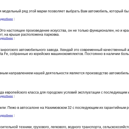
 модельный ряд этой марки позволяет выбрать Вам автомобиль, который бы 
одробнее
]
 настоящее произведение искусства, он не только функционален, но и крас
ет, на крыше расположена парковка.
одробнее
]
анрогского автомобильного завода. Хюндай это современный качественный 
ta Fe, собранные из корейских машинокомплектов. Постоянно в наличии бол
вным направлением нашей деятельности является производство автомобильн
а европейского класса для городских условий эксплуатации с последующим
одробнее
]
ли: Пежо в автосалоне на Нахимовском 32 с последующим их гарантийным р
одробнее
]
тельной техники, грузового, легкового, водного транспорта, сельскохозяйс