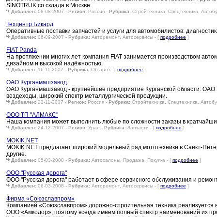
SINOTRUK со склада в Москве
Добавлен:
08-08-2007 -
Регион:
Россия -
Рубрика:
Стройтехника, Спецтехника, Автобу
Техцентр Бикард
Оперативные поставки запчастей и услуги для автомобилистов: диагностика
Добавлен:
06-09-2007 -
Рубрика:
Авторемонт, Автосервисы - [
подробнее
]
FIAT Panda
На протяжении многих лет компания FIAT занимается производством авто
дизайном и высокой надёжностью.
Добавлен:
16-11-2007 -
Рубрика:
Об авто - [
подробнее
]
ОАО Курганмашзавод
ОАО Курганмашзавод - крупнейшее предприятие Курганской области. ОАО
вездеходы, широкий спектр металлургической продукции.
Добавлен:
22-11-2007 -
Регион:
Россия -
Рубрика:
Стройтехника, Спецтехника, Автобу
ООО ТП "АЛМАКС"
Наша компания может выполнить любые по сложности заказы в кратчайшие
Добавлен:
24-12-2007 -
Регион:
Урал -
Рубрика:
Запчасти - [
подробнее
]
MOKIK.NET
MOKIK.NET предлагает широкий модельный ряд мототехники в Санкт-Петерб
другие.
Добавлен:
05-03-2008 -
Рубрика:
Автосалоны, Продажа, Покупка - [
подробнее
]
ООО "Русская дорога"
ООО "Русская дорога" работает в сфере сервисного обслуживания и ремон
Добавлен:
06-03-2008 -
Рубрика:
Авторемонт, Автосервисы - [
подробнее
]
Фирма «Союзславпром»
Компанией «Союзславпром» дорожно-строительная техника реализуется во
ООО «Амкодор», поэтому всегда имеем полный спектр наименований их прод