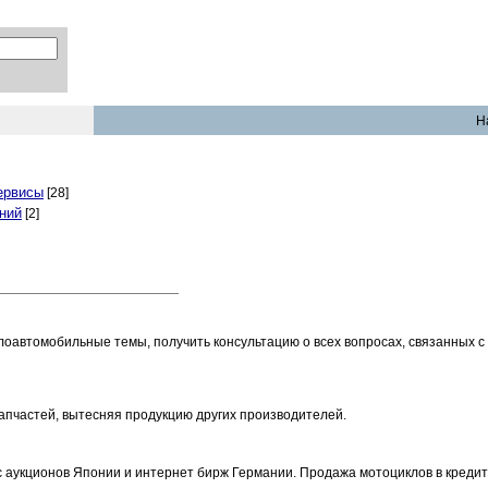
На
ервисы
[28]
ний
[2]
оавтомобильные темы, получить консультацию о всех вопросах, связанных с 
пчастей, вытесняя продукцию других производителей.
 аукционов Японии и интернет бирж Германии. Продажа мотоциклов в кредит.