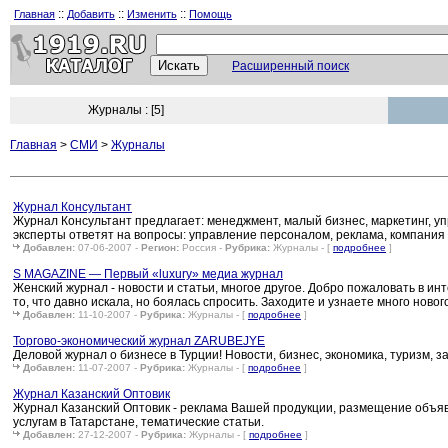
::
::
::
Главная
Добавить
Изменить
Помощь
Расширенный поиск
Журналы : [5]
Главная
>
СМИ
>
Журналы
Журнал Консультант
Журнал Консультант предлагает: менеджмент, малый бизнес, маркетинг, у
эксперты ответят на вопросы: управление персоналом, реклама, компания
Добавлен:
07-06-2007 -
Регион:
Россия -
Рубрика:
Журналы - [
подробнее
]
S MAGAZINE — Первый «luxury» медиа журнал
Женский журнал - новости и статьи, многое другое. Добро пожаловать в и
то, что давно искала, но боялась спросить. Заходите и узнаете много новог
Добавлен:
11-10-2007 -
Рубрика:
Журналы - [
подробнее
]
Торгово-экономический журнал ZARUBEJYE
Деловой журнал о бизнесе в Турции! Новости, бизнес, экономика, туризм, за
Добавлен:
11-07-2007 -
Рубрика:
Журналы - [
подробнее
]
Журнал Казанский Оптовик
Журнал Казанский Оптовик - реклама Вашей продукции, размещение объяв
услугам в Татарстане, тематические статьи.
Добавлен:
27-12-2007 -
Рубрика:
Журналы - [
подробнее
]