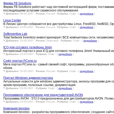
Фирма FB Solutions
Фирма FB Solutions работает над системной интеграцией фирм, поставками
последующими услугами сервисного обслуживания.
Добавлен:
09-05-2007 -
Регион:
Россия -
Рубрика:
Софт - [
подробнее
]
Linux Center
В Линукс Центре собираются все дистрибутивы Linux, FreeBSD, NetBSD, Op
Добавлен:
14-05-2007 -
Регион:
Россия -
Рубрика:
Софт - [
подробнее
]
Softinventive Lab
Total Network Inventory инвентаризирует ВСЕ компьютеры сети, независимо 
Добавлен:
15-05-2007 -
Регион:
Поволжье -
Рубрика:
Софт - [
подробнее
]
ICQ для сотового телефона Jimm
Интересный портал о java ICQ для сотового телефона Jimm! Уникальный ко
Добавлен:
22-05-2007 -
Рубрика:
Софт - [
подробнее
]
Софт портал PCone.ru
Мега портал PCone.ru - самый свежий софт, программы, разнообразные обз
обоев.
Добавлен:
25-05-2007 -
Регион:
Россия -
Рубрика:
Софт - [
подробнее
]
Портал Windows администратора
Актуальные новости для windows администратора, анонсы программ для с
архив программ, полезные ссылки, документация
Добавлен:
19-06-2007 -
Рубрика:
Софт - [
подробнее
]
Программное обеспечение для представителей AVON
Программа AVON - ST2.0 предназначена для дистрибьюторов AVON. Позволя
Добавлен:
24-05-2007 -
Регион:
Россия -
Рубрика:
Софт - [
подробнее
]
Компания bevolex
Компания bevolex - разработка программного обеспечения, создание сайто