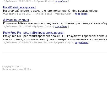
Добавлен:
09-06-2007 -
Рубрика:
Софт - [
подробнее
]
На all4y.info всё для вас!
На этом сайте можно скачать много полезного! От фильмов до обоев.
Добавлен:
29-06-2007 -
Регион:
Россия -
Рубрика:
Софт - [
подробнее
]
А-Реал Консалнинг
Компания А-Реал Консалтинг предлагает: создание программ, сетевое обор
Добавлен:
08-11-2007 -
Рубрика:
Софт - [
подробнее
]
ProxyFree.Ru - реалтайм проверялка прокси
ProxyFree.Ru - реалтайм проверка прокси. Т.Е. Результаты проверки пока
списки прокси, которые можно тут-же проверить и использовать для своих 
Добавлен:
15-02-2008 -
Регион:
Россия -
Рубрика:
Софт - [
подробнее
]
Copyright © 2007
Каталог ресурсов 1919.ru