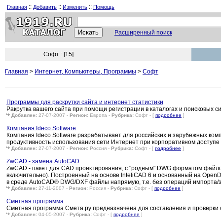
::
::
::
Главная
Добавить
Изменить
Помощь
Расширенный поиск
Софт : [15]
Главная
>
Интернет, Компьютеры, Программы
>
Софт
Программы для раскрутки сайта и интернет статистики
Ракрутка вашего сайта при помощи регистрации в каталогах и поисковых с
Добавлен:
27-07-2007 -
Регион:
Европа -
Рубрика:
Софт - [
подробнее
]
Компания Ideco Software
Компания Ideco Software разрабатывает для российских и зарубежных ко
продуктивность использования сети Интернет при корпоративном доступе
Добавлен:
27-07-2007 -
Регион:
Россия -
Рубрика:
Софт - [
подробнее
]
ZwCAD - замена AutoCAD
ZwCAD - пакет для CAD проектирования, с "родным" DWG форматом файло
включительно). Построенный на основе InteliCAD 6 и основанный на Open
в среде AutoCAD® DWG/DXF файлы напрямую, т.е. без операций импорта/э
Добавлен:
27-11-2007 -
Регион:
Россия -
Рубрика:
Софт - [
подробнее
]
Сметная программа
Сметная программа Смета.ру предназначена для составления и проверки 
Добавлен:
04-05-2007 -
Рубрика:
Софт - [
подробнее
]