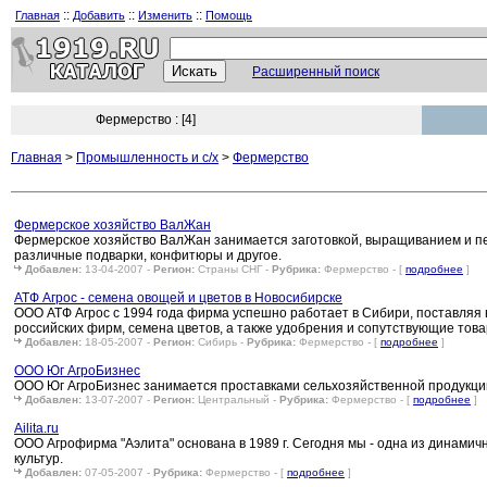
::
::
::
Главная
Добавить
Изменить
Помощь
Расширенный поиск
Фермерство : [4]
Главная
>
Промышленность и c/х
>
Фермерство
Фермерское хозяйство ВалЖан
Фермерское хозяйство ВалЖан занимается заготовкой, выращиванием и пе
различные подварки, конфитюры и другое.
Добавлен:
13-04-2007 -
Регион:
Страны СНГ -
Рубрика:
Фермерство - [
подробнее
]
АТФ Агрос - семена овощей и цветов в Новосибирске
ООО АТФ Агрос с 1994 года фирма успешно работает в Сибири, поставляя
российских фирм, семена цветов, а также удобрения и сопутствующие тов
Добавлен:
18-05-2007 -
Регион:
Сибирь -
Рубрика:
Фермерство - [
подробнее
]
ООО Юг АгроБизнес
ООО Юг АгроБизнес занимается проставками сельхозяйственной продукции 
Добавлен:
13-07-2007 -
Регион:
Центральный -
Рубрика:
Фермерство - [
подробнее
]
Ailita.ru
ООО Агрофирма "Аэлита" основана в 1989 г. Сегодня мы - одна из динам
культур.
Добавлен:
07-05-2007 -
Рубрика:
Фермерство - [
подробнее
]