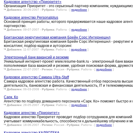
Кадровое агентство «Приоритет»
Организация Приоритет - это серьезный партнер компаниям, нуждающимся
Добавлен:
30-06-2007 -
Рубрика:
Работа - [
подробнее
]
Кадровое агенство Personalplus
Основной принцип работы, которого придерживается наше кадровое агент
партнерство.
Добавлен:
09-07-2007 -
Рубрика:
Работа - [
подробнее
]
Британская рекрутинговая компания Брейн Сорс Интернешнл
Британская рекрутинговая компания Брейн Сорс Интернешнл - рекрутинг и
консалтинг, подбор кадров и аутсорсинг.
Добавлен:
11-07-2007 -
Рубрика:
Работа - [
подробнее
]
Электронный банк вакансий и резюме
Уникальный интернет-проект www.resume-bank.ru - электронный банк вака
пополняемая база вакансий и резюме, удобная поисковая форма, дружес
Добавлен:
22-07-2007 -
Регион:
Россия -
Рубрика:
Работа - [
подробнее
]
Кадровое агентство Самара Ultra-Staff
Самара кадровое агентство работа. Качественный отбор персонала высшег
деятельность, банковская и финансовая деятельность, IT и телекоммуникац
Добавлен:
06-03-2008 -
Рубрика:
Работа - [
подробнее
]
Сарк. Ко
Агентство по подбору домашнего персонала «Сарк. Ко» поможет быстро и 
Добавлен:
28-05-2007 -
Рубрика:
Работа - [
подробнее
]
Кадровое агенство «Приоритет»
Кадровое агенство Приоритет проводит подбор сотрудников для компаний
учитывает коммуникабельность, способности к дальнейшему обучению и мн
Добавлен:
18-06-2007 -
Регион:
Россия -
Рубрика:
Работа - [
подробнее
]
Кадровое агентство КАДРОТЕКА