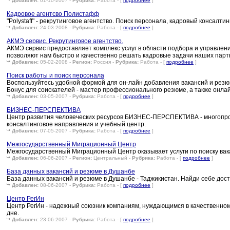
Добавлен:
01-10-2007 -
Рубрика:
Работа - [
подробнее
]
Кадровое агентсво Полистафф
"Polystaff" - рекрутинговое агентство. Поиск персонала, кадровый консалти
Добавлен:
24-03-2008 -
Рубрика:
Работа - [
подробнее
]
АКМЭ сервис. Рекрутинговое агентство.
АКМЭ сервис предоставляет комплекс услуг в области подбора и управле
позволяют нам быстро и качественно решать кадровые задачи наших партн
Добавлен:
05-02-2008 -
Регион:
Россия -
Рубрика:
Работа - [
подробнее
]
Поиск работы и поиск персонала
Воспользуйтесь удобной формой для он-лайн добавления вакансий и резюм
Бонус для соискателей - мастер профессионального резюме, а также онлай
Добавлен:
03-05-2007 -
Рубрика:
Работа - [
подробнее
]
БИЗНЕС-ПЕРСПЕКТИВА
Центр развития человеческих ресурсов БИЗНЕС-ПЕРСПЕКТИВА - многопроф
консалтинговое направления и учебный центр.
Добавлен:
07-05-2007 -
Рубрика:
Работа - [
подробнее
]
Межгосударственный Миграционный Центр
Межгосударственный Миграционный Центр оказывает услуги по поиску вака
Добавлен:
06-06-2007 -
Регион:
Центральный -
Рубрика:
Работа - [
подробнее
]
База данных вакансий и резюме в Душанбе
База данных вакансий и резюме в Душанбе - Таджикистан. Найди себе дос
Добавлен:
08-06-2007 -
Рубрика:
Работа - [
подробнее
]
Центр РегИн
Центр РегИн - надежный союзник компаниям, нуждающимся в качественно
дне.
Добавлен:
23-06-2007 -
Рубрика:
Работа - [
подробнее
]