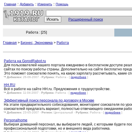
::
::
::
Главная
Добавить
Изменить
Помощь
Расширенный поиск
Работа : [25]
Главная
>
Бизнес, Экономика
>
Работа
Работа на GorodRabot.ru
Для пользователей нашего портала ежедневно в бесплатном доступе реали
сайтах по поиску работы страны. Дополнительно на сайте бесплатно пред
Это поможет соискателю понять, на какую зарплату рассчитывать, какие 
Добавлен:
26-06-2007 -
Рубрика:
Работа - [
подробнее
]
HH.RU
Всё о работе на сайте HH.ru. Предложения о трудоустройстве.
Добавлен:
11-04-2007 -
Рубрика:
Работа - [
подробнее
]
Эффективный поиск персонала по договору в Москве
На этапе предварительного собеседования, мониторинг соискателя по уро
соискателей предлагать вариант, полностью отвечающего ожиданиям рабо
Добавлен:
23-05-2007 -
Регион:
Центральный -
Рубрика:
Работа - [
подробнее
]
Personalhome
Выбирая домашний персонал, вы выбираете людей, с которыми будете пост
профессиональной подготовки, но и внешнего вида работника.