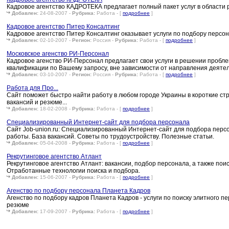
Кадровое агентство КАДРОТЕКА предлагает полный пакет услуг в области 
Добавлен:
24-08-2007 -
Рубрика:
Работа - [
подробнее
]
Кадровое агентство Питер Консалтинг
Кадровое агентство Питер Консалтинг оказывает услуги по подбору персон
Добавлен:
02-10-2007 -
Регион:
Россия -
Рубрика:
Работа - [
подробнее
]
Московское агенство РИ-Персонал
Кадровое агенство РИ-Персонал предлагает свои услуги в решении пробл
квалификации по Вашему запросу, вне зависимости от направления деяте
Добавлен:
03-10-2007 -
Регион:
Россия -
Рубрика:
Работа - [
подробнее
]
Работа для Про...
Сайт поможет быстро найти работу в любом городе Украины в короткие стр
вакансий и резюме...
Добавлен:
18-02-2008 -
Рубрика:
Работа - [
подробнее
]
Специализированный Интернет-сайт для подбора персонала
Cайт Job-union.ru: Специализированный Интернет-сайт для подбора персо
работы. База вакансий. Советы по трудоустройству. Полезные статьи.
Добавлен:
05-04-2008 -
Рубрика:
Работа - [
подробнее
]
Рекрутинговое агентство Атлант
Рекрутинговое агентство Атлант: вакансии, подбор персонала, а также по
Отработанные технологии поиска и подбора.
Добавлен:
15-06-2007 -
Рубрика:
Работа - [
подробнее
]
Агенство по подбору персонала Планета Кадров
Агенство по подбору кадров Планета Кадров - услуги по поиску элитного п
резюме
Добавлен:
17-09-2007 -
Рубрика:
Работа - [
подробнее
]