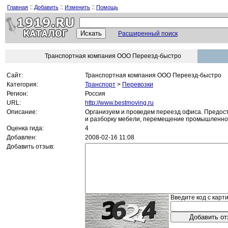
::
::
::
Главная
Добавить
Изменить
Помощь
Расширенный поиск
Транспортная компания ООО Переезд-быстро
Сайт:
Транспортная компания ООО Переезд-быстро
Категория:
Транспорт
>
Перевозки
Регион:
Россия
URL:
http://www.bestmoving.ru
Описание:
Организуем и проведем переезд офиса. Предост
и разборку мебели, перемещение промышленно
Оценка гида:
4
Добавлен:
2008-02-16 11:08
Добавить отзыв:
Введите код с карти