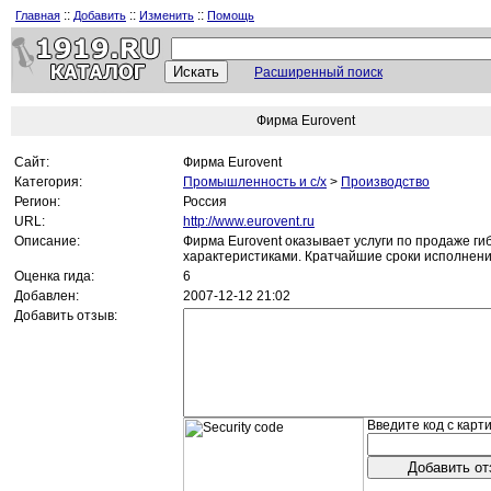
::
::
::
Главная
Добавить
Изменить
Помощь
Расширенный поиск
Фирма Eurovent
Сайт:
Фирма Eurovent
Категория:
Промышленность и c/х
>
Производство
Регион:
Россия
URL:
http://www.eurovent.ru
Описание:
Фирма Eurovent оказывает услуги по продаже г
характеристиками. Кратчайшие сроки исполнени
Оценка гида:
6
Добавлен:
2007-12-12 21:02
Добавить отзыв:
Введите код с карти