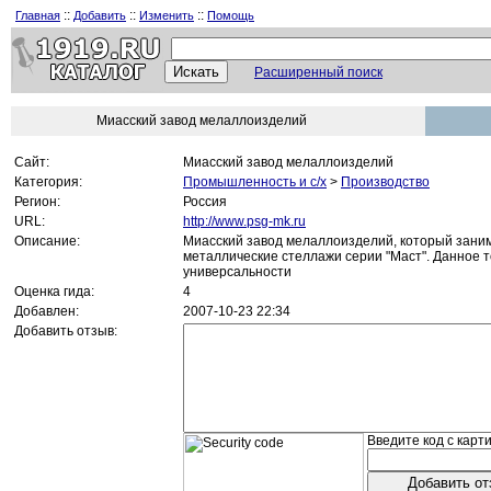
::
::
::
Главная
Добавить
Изменить
Помощь
Расширенный поиск
Миасский завод мелаллоизделий
Сайт:
Миасский завод мелаллоизделий
Категория:
Промышленность и c/х
>
Производство
Регион:
Россия
URL:
http://www.psg-mk.ru
Описание:
Миасский завод мелаллоизделий, который зани
металлические стеллажи серии "Маст". Данное 
универсальности
Оценка гида:
4
Добавлен:
2007-10-23 22:34
Добавить отзыв:
Введите код с карти