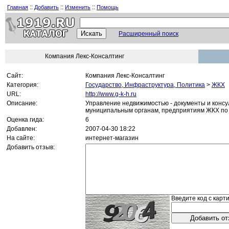
::
::
::
Главная
Добавить
Изменить
Помощь
Расширенный поиск
Компания Лекс-Консалтинг
Сайт:
Компания Лекс-Консалтинг
Категория:
Государство, Инфраструктура, Политика
>
ЖКХ
URL:
http://www.g-k-h.ru
Описание:
Управление недвижимостью - документы и консу
муниципальным органам, предприятиям ЖКХ по
Оценка гида:
6
Добавлен:
2007-04-30 18:22
На сайте:
интернет-магазин
Добавить отзыв:
Введите код с карти