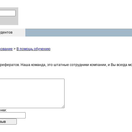
удентов
зование
>
В помощь обучению
каз рефератов. Наша команда, это штатные сотрудники компании, и Вы всегда
нки: