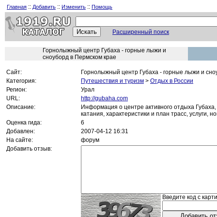
::
::
::
Главная
Добавить
Изменить
Помощь
Расширенный поиск
Горнолыжный центр Губаха - горные лыжи и
сноуборд в Пермском крае
Сайт:
Горнолыжный центр Губаха - горные лыжи и сно
Категория:
Путешествия и туризм
>
Отдых в России
Регион:
Урал
URL:
http://gubaha.com
Описание:
Информация о центре активного отдыха Губаха,
катания, характеристики и план трасс, услуги, н
Оценка гида:
6
Добавлен:
2007-04-12 16:31
На сайте:
форум
Добавить отзыв:
Введите код с карти