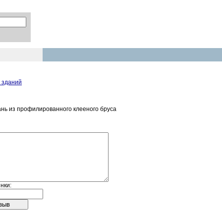
 зданий
ань из профилированного клееного бруса
нки: